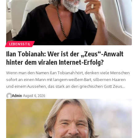
LEBENSSTIL
Ilan Tobianah: Wer ist der „Zeus“-Anwalt
hinter dem viralen Internet-Erfolg?
Wenn man den Namen Ilan Tobianah hört, denken viele Menschen
sofort an einen Mann mit langem weißem Bart, silbernen Haaren
und einem Aussehen, das stark an den griechischen Gott Zeus
…
Admin
August 6, 2026