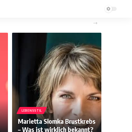
LEBENSSTIL
Marietta Slomka Brustkrebs
– Was ist wirklich bekannt?