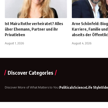
Ist Maira Rothe verheiratet? Alles
Arne Schönfeld: Biog
über Ehemann, Partner und ihr
Karriere, Familie un
Privatleben
abseits der Öffentlic
August 1, 2026
August 4, 2026
Discover Categories
Discover More
of What Matters to You
:
Politicals
Science
Life Style
Vid