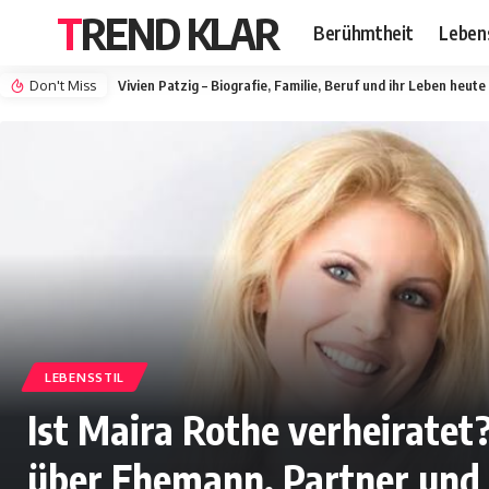
TREND KLAR
Berühmtheit
Lebens
Don't Miss
Vivien Patzig – Biografie, Familie, Beruf und ihr Leben heute
LEBENSSTIL
Ist Maira Rothe verheiratet?
über Ehemann, Partner und 