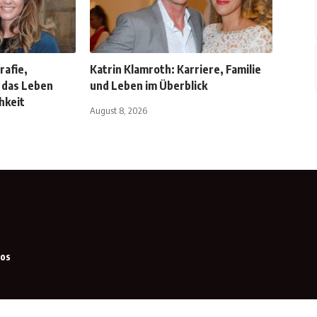
rafie,
Katrin Klamroth: Karriere, Familie
d das Leben
und Leben im Überblick
hkeit
August 8, 2026
eos